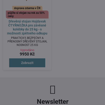
doprava zdarma v ČR
půjčte si stojan na rok za 50%
ceny
Dřevěný stojan Hojdavak
ČTYŘNOŽKA pro závěsné
kolébky do 25 kg - s
možností zpětného odkupu
PRAKTICKÝ, BEZPEČNÝ A
PŘENOSNÝ DŘEVĚNÝ STOJAN,
NOSNOST 25 KG
Vyprodáno
9950 Kč
Zobrazit
Newsletter