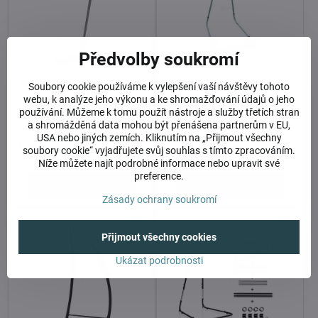
Předvolby soukromí
Stojan s ukotvením šedý do
Stojan šedý do 120 kg
Soubory cookie používáme k vylepšení vaší návštěvy tohoto
120 kg
SAMOSTATNĚ STOJÍCÍ, OCELOVÁ
webu, k analýze jeho výkonu a ke shromažďování údajů o jeho
KONSTRUKCE
UCHYCENÍ DO ZDI S JEDNÍM
používání. Můžeme k tomu použít nástroje a služby třetích stran
KOTVÍCÍM BODEM, OCELOVÁ
a shromážděná data mohou být přenášena partnerům v EU,
KONSTRUKCE
USA nebo jiných zemích. Kliknutím na „Přijmout všechny
U dodavatele (do 10-ti prac. dní)
Skladem
soubory cookie“ vyjadřujete svůj souhlas s tímto zpracováním.
2690 Kč
3850 Kč
Níže můžete najít podrobné informace nebo upravit své
preference.
Do košíku
Do košíku
Zásady ochrany soukromí
Přijmout všechny cookies
Ukázat podrobnosti