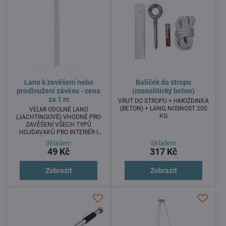
Lano k zavěšení nebo
Balíček do stropu
prodloužení závěsu - cena
(monolitický beton)
za 1 m
VRUT DO STROPU + HMOŽDINKA
(BETON) + LANO, NOSNOST 200
VELMI ODOLNÉ LANO
KG
(JACHTINGOVÉ) VHODNÉ PRO
ZAVĚŠENÍ VŠECH TYPŮ
HOJDAVAKŮ PRO INTERIÉR I
EXTERIÉR. NOSNOST 200 KG
Skladem
Skladem
49 Kč
317 Kč
Zobrazit
Zobrazit