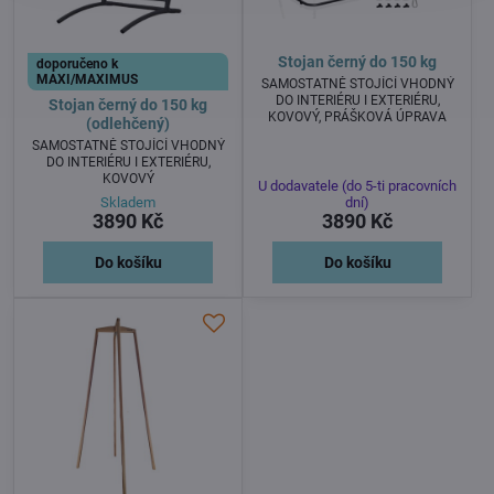
Stojan černý do 150 kg
doporučeno k
MAXI/MAXIMUS
SAMOSTATNĚ STOJÍCÍ VHODNÝ
DO INTERIÉRU I EXTERIÉRU,
Stojan černý do 150 kg
KOVOVÝ, PRÁŠKOVÁ ÚPRAVA
(odlehčený)
SAMOSTATNĚ STOJÍCÍ VHODNÝ
DO INTERIÉRU I EXTERIÉRU,
KOVOVÝ
U dodavatele (do 5-ti pracovních
Skladem
dní)
3890 Kč
3890 Kč
Do košíku
Do košíku