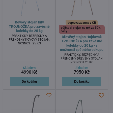
Kovový stojan bílý
doprava zdarma v ČR
TROJNOŽKA pro závěsné
půjčte si stojan na rok za 50%
kolébky do 25 kg
ceny
PRAKTICKÝ, BEZPEČNÝ A
Dřevěný stojan Hojdavak
PŘENOSNÝ KOVOVÝ STOJAN,
TROJNOŽKA pro závěsné
NOSNOST 25 KG
kolébky do 20 kg - s
možností zpětného odkupu
PRAKTICKÝ, BEZPEČNÝ A
PŘENOSNÝ DŘEVĚNÝ STOJAN,
NOSNOST 20 KG
Skladem
Skladem
4990 Kč
7950 Kč
Do košíku
Do košíku