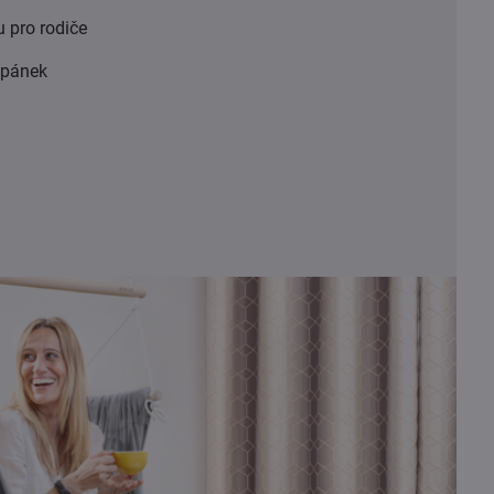
u pro rodiče
 spánek