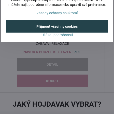
cookie“ vyjadřujete svůj souhlas s tímto zpracováním. Níže
můžete najít podrobné informace nebo upravit své preference.
Zásady ochrany soukromí
HOJDAVAK MAXI
Přijmout všechny cookies
ZÁVĚSNÉ HOUPACÍ KŘESLO
Ukázat podrobnosti
DĚTI / ŽENY
ZÁBAVA I RELAXACE
NÁVOD K POUŽITÍ KE STAŽENÍ:
ZDE
DETAIL
KOUPIT
JAKÝ HOJDAVAK VYBRAT?