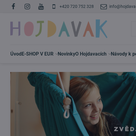
+420 720 752 328
info@hojdava
Úvod
E-SHOP V EUR
Novinky
O Hojdavacích
Návody k po