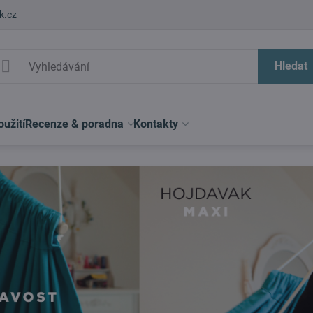
k.cz
Hledat
užití
Recenze & poradna
Kontakty