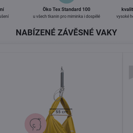
ní
Öko Tex Standard 100
kvali
ušení
u všech tkanin pro miminka i dospělé
vysoké h
NABÍZENÉ ZÁVĚSNÉ VAKY