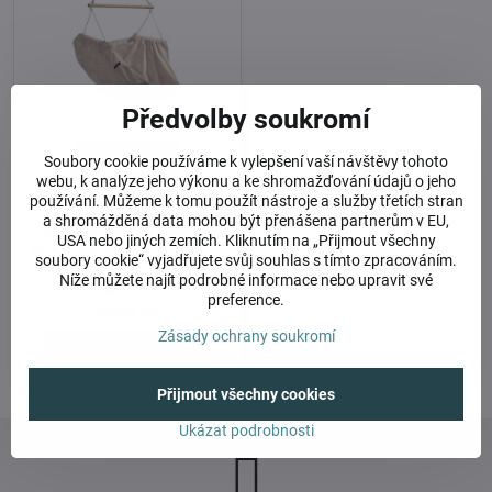
Předvolby soukromí
indoor tkanina
Soubory cookie používáme k vylepšení vaší návštěvy tohoto
Závěsné houpací křeslo
webu, k analýze jeho výkonu a ke shromažďování údajů o jeho
krémové HOJDAVAK MAXI s
používání. Můžeme k tomu použít nástroje a služby třetích stran
polštářkem
a shromážděná data mohou být přenášena partnerům v EU,
PRO DOSPÍVAJÍCÍ A DOSPĚLÉ,
USA nebo jiných zemích. Kliknutím na „Přijmout všechny
MAX NOSNOST 120 KG, UŠITO V
soubory cookie“ vyjadřujete svůj souhlas s tímto zpracováním.
ČR
Níže můžete najít podrobné informace nebo upravit své
Skladem
preference.
5290 Kč
Zásady ochrany soukromí
Zobrazit
Přijmout všechny cookies
Ukázat podrobnosti