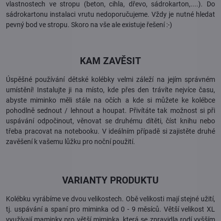
vlastnostech ve stropu (beton, cihla, dřevo, sádrokarton,....). Do
sádrokartonu instalaci vrutu nedoporučujeme. Vždy je nutné hledat
pevný bod ve stropu. Skoro na vše ale existuje řešení :-)
KAM ZAVĚSIT
Úspěšné používání dětské kolébky velmi záleží na jejím správném
umístění! Instalujte ji na místo, kde přes den trávíte nejvíce času,
abyste miminko měli stále na očích a kde si můžete ke kolébce
pohodlně sednout / lehnout a houpat. Přivítáte tak možnost si při
uspávání odpočinout, věnovat se druhému dítěti, číst knihu nebo
třeba pracovat na notebooku. V ideálním případě si zajistěte druhé
zavěšení k vašemu lůžku pro noční použití.
VARIANTY PRODUKTU
Kolébku vyrábíme ve dvou velikostech. Obě velikosti mají stejné užití,
tj. uspávání a spaní pro miminka od 0 - 9 měsíců. Větší velikost XL
využívají maminky pro větší miminka, která se zpravidla rodí vyšším