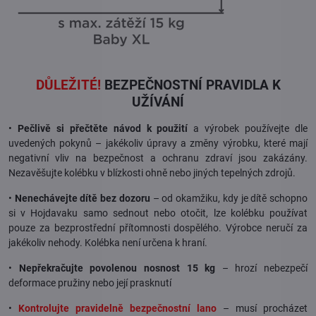
DŮLEŽITÉ!
BEZPEČNOSTNÍ PRAVIDLA K
UŽÍVÁNÍ
•
Pečlivě si přečtěte návod k použití
a výrobek používejte dle
uvedených pokynů – jakékoliv úpravy a změny výrobku, které mají
negativní vliv na bezpečnost a ochranu zdraví jsou zakázány.
Nezavěšujte kolébku v blízkosti ohně nebo jiných tepelných zdrojů.
•
Nenechávejte dítě bez dozoru
– od okamžiku, kdy je dítě schopno
si v Hojdavaku samo sednout nebo otočit, lze kolébku používat
pouze za bezprostřední přítomnosti dospělého. Výrobce neručí za
jakékoliv nehody. Kolébka není určena k hraní.
•
Nepřekračujte povolenou nosnost 15 kg
– hrozí nebezpečí
deformace pružiny nebo její prasknutí
•
Kontrolujte pravidelně bezpečnostní lano
– musí procházet