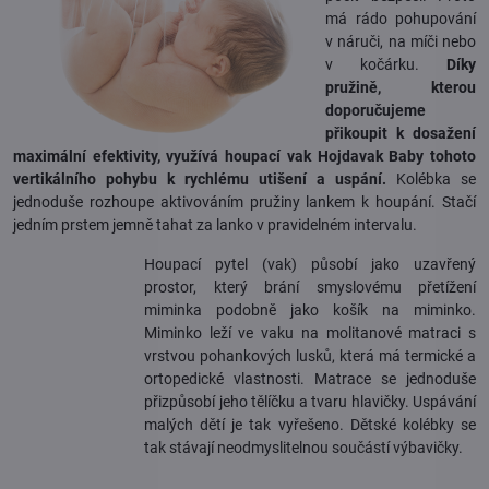
má rádo pohupování
v náruči, na míči nebo
v kočárku.
Díky
pružině, kterou
doporučujeme
přikoupit k dosažení
maximální efektivity, využívá houpací vak Hojdavak Baby
tohoto
vertikálního pohybu k rychlému utišení a uspání.
Kolébka se
jednoduše rozhoupe aktivováním pružiny lankem k houpání. Stačí
jedním prstem jemně tahat za lanko v pravidelném intervalu.
Houpací pytel (vak) působí jako uzavřený
prostor, který brání smyslovému přetížení
miminka podobně jako košík na miminko.
Miminko leží ve vaku na molitanové matraci s
vrstvou pohankových lusků, která má termické a
ortopedické vlastnosti. Matrace se jednoduše
přizpůsobí jeho tělíčku a tvaru hlavičky. Uspávání
malých dětí je tak vyřešeno. Dětské kolébky se
tak stávají neodmyslitelnou součástí výbavičky.