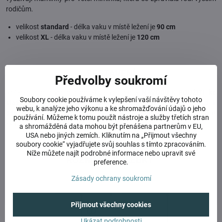
rodičům.
velikost
standard
- délka vaku v místě ležení je
90 cm
velikost
XL
- délka vaku v místě ležení je
120 cm
SESTAVENÍ
Předvolby soukromí
Veškeré informace o produktu naleznete v
NÁVODU K POUŽITÍ, ke
Soubory cookie používáme k vylepšení vaší návštěvy tohoto
stažení
ZDE
.
Pokud produkt prodáváte, vždy přiložte návod k
webu, k analýze jeho výkonu a ke shromažďování údajů o jeho
použití pro jeho bezpečné využívání novými majiteli.
Certifikát
používání. Můžeme k tomu použít nástroje a služby třetích stran
kvality ke stažení:
ZDE
a shromážděná data mohou být přenášena partnerům v EU,
USA nebo jiných zemích. Kliknutím na „Přijmout všechny
soubory cookie“ vyjadřujete svůj souhlas s tímto zpracováním.
Níže můžete najít podrobné informace nebo upravit své
ROZMĚRY KOLÉBKY
preference.
Zásady ochrany soukromí
Přijmout všechny cookies
Ukázat podrobnosti