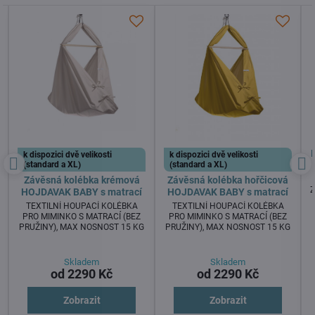
k dispozici dvě velikosti
k dispozici dvě velikosti
(standard a XL)
(standard a XL)
Závěsná kolébka krémová
Závěsná kolébka hořčicová
Z
HOJDAVAK BABY s matrací
HOJDAVAK BABY s matrací
TEXTILNÍ HOUPACÍ KOLÉBKA
TEXTILNÍ HOUPACÍ KOLÉBKA
PRO MIMINKO S MATRACÍ (BEZ
PRO MIMINKO S MATRACÍ (BEZ
PRUŽINY), MAX NOSNOST 15 KG
PRUŽINY), MAX NOSNOST 15 KG
Skladem
Skladem
od 2290 Kč
od 2290 Kč
Zobrazit
Zobrazit