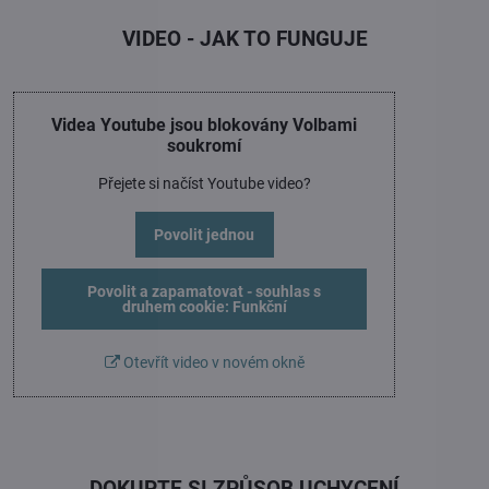
VIDEO - JAK TO FUNGUJE
Videa Youtube jsou blokovány Volbami
soukromí
Přejete si načíst Youtube video?
Povolit jednou
Povolit a zapamatovat - souhlas s
druhem cookie: Funkční
Otevřít video v novém okně
DOKUPTE SI ZPŮSOB UCHYCENÍ