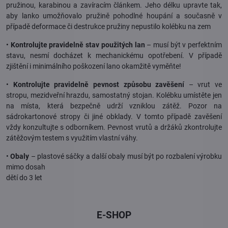
pružinou, karabinou a zavíracím článkem. Jeho délku upravte tak,
aby lanko umožňovalo pružině pohodlné houpání a současně v
případě deformace či destrukce pružiny nepustilo kolébku na zem
•
Kontrolujte pravidelně stav použitých lan
– musí být v perfektním
stavu, nesmí docházet k mechanickému opotřebení. V případě
zjištění i minimálního poškození lano okamžitě vyměňte!
•
Kontrolujte pravidelně pevnost způsobu zavěšení
– vrut ve
stropu, mezidveřní hrazdu, samostatný stojan. Kolébku umístěte jen
na místa, která bezpečně udrží vzniklou zátěž. Pozor na
sádrokartonové stropy či jiné obklady. V tomto případě zavěšení
vždy konzultujte s odborníkem. Pevnost vrutů a držáků zkontrolujte
zátěžovým testem s využitím vlastní váhy.
•
Obaly
– plastové sáčky a další obaly musí být po rozbalení výrobku
mimo dosah
dětí do 3 let
E-SHOP