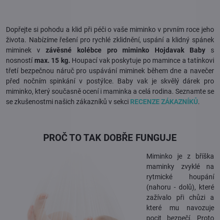
Dopřejte si pohodu a klid při péči o vaše miminko v prvním roce jeho
života. Nabízíme řešení pro rychlé zklidnění, uspání a klidný spánek
miminek v
závěsné
kolébce pro miminko Hojdavak Baby
s
nosností
max. 15 kg.
Houpací vak poskytuje po mamince a tatínkovi
třetí bezpečnou náruč pro uspávání miminek během dne a navečer
před nočním spinkání v postýlce. Baby vak je skvělý dárek pro
miminko, který současně ocení i maminka a celá rodina. Seznamte se
se zkušenostmi našich zákazníků v sekci
RECENZE ZÁKAZNÍKŮ
.
PROČ TO TAK DOBŘE FUNGUJE
Miminko je z bříška
maminky zvyklé na
rytmické houpání
(nahoru - dolů), které
zažívalo při chůzi a
které mu navozuje
pocit bezpečí. Proto