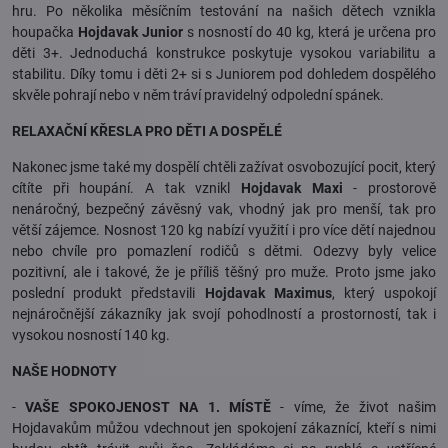
hru. Po několika měsíčním testování na našich dětech vznikla
houpačka
Hojdavak Junior
s nosností do 40 kg, která je určena pro
děti 3+. Jednoduchá konstrukce poskytuje vysokou variabilitu a
stabilitu. Díky tomu i děti 2+ si s Juniorem pod dohledem dospělého
skvěle pohrají nebo v něm tráví pravidelný odpolední spánek.
RELAXAČNÍ KŘESLA PRO DĚTI A DOSPĚLÉ
Nakonec jsme také my dospělí chtěli zažívat osvobozující pocit, který
cítíte při houpání. A tak vznikl
Hojdavak Maxi
- prostorově
nenáročný, bezpečný závěsný vak, vhodný jak pro menší, tak pro
větší zájemce. Nosnost 120 kg nabízí využití i pro více dětí najednou
nebo chvíle pro pomazlení rodičů s dětmi. Odezvy byly velice
pozitivní, ale i takové, že je příliš těšný pro muže. Proto jsme jako
poslední produkt představili
Hojdavak Maximus
, který uspokojí
nejnáročnější zákazníky jak svojí pohodlností a prostorností, tak i
vysokou nosností 140 kg.
NAŠE HODNOTY
-
VAŠE SPOKOJENOST NA 1. MÍSTĚ
- víme, že život našim
Hojdavakům můžou vdechnout jen spokojení zákaznící, kteří s nimi