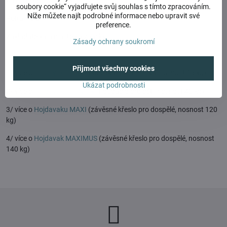
Za celý tým Hojdavak
soubory cookie“ vyjadřujete svůj souhlas s tímto zpracováním.
Níže můžete najít podrobné informace nebo upravit své
Petra Holá
preference.
Zakladatelka a majitelka značky
Zásady ochrany soukromí
Přijmout všechny cookies
1/ více o
Hojdavaku BABY
(kolébka pro miminka, nosnost 15 kg)
Ukázat podrobnosti
2/ více o
Hojdavaku JUNIOR
(houpadlo pro děti, nosnost 40 kg)
3/ více o
Hojdavaku MAXI
(závěsné křeslo pro dospělé, nosnost 120
kg)
4/ více o
Hojdavak MAXIMUS
(závěsné křeslo pro dospělé, nosnost
140 kg)