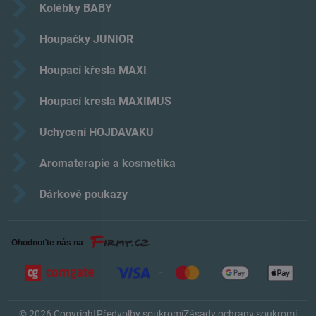
Kolébky BABY
Houpačky JUNIOR
Houpací křesla MAXI
Houpací kresla MAXIMUS
Uchycení HOJDAVAKU
Aromaterapie a kosmetika
Dárkové poukazy
©
2026
Copyright
Předvolby soukromí
Zásady ochrany soukromí