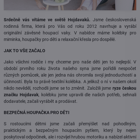
Srdečně vás vítáme ve světě Hojdavaků.
Jsme československá
rodinná firma, která pro Vás od roku 2012 navrhuje a vyrábí
originální závěsné houpací vaky. V nabídce máme kolébky pro
miminka, houpačky pro děti a relaxační křesla pro dospělé.
JAK TO VŠE ZAČALO
Jako všichni rodiče i my chceme pro naše děti jen to nejlepší. V
období prvního roku života našeho syna jsme pořídili nespočet
různých pomůcek, ale jen jedna nás ohromila svojí jednoduchostí a
účinností. Byla to právě textilní kolébka. A jelikož o ní v našem okolí
nikdo nevěděl, rozhodli jsme se to změnit. Založili jsme
ryze českou
značku Hojdavak
, kolébku jsme upravili dle našich potřeb, sehnali
dodavatele, začali vyrábět a prodávat.
BEZPEČNÁ HOUPAČKA PRO DĚTI
S rostoucími dětmi jsme začali přemýšlet nad pohodlným,
praktickým a bezpečným houpacím pytlem, který by nejen
poskytoval odpočinek, ale i rozvíjel hrubou motoriku a nabízel aktivní