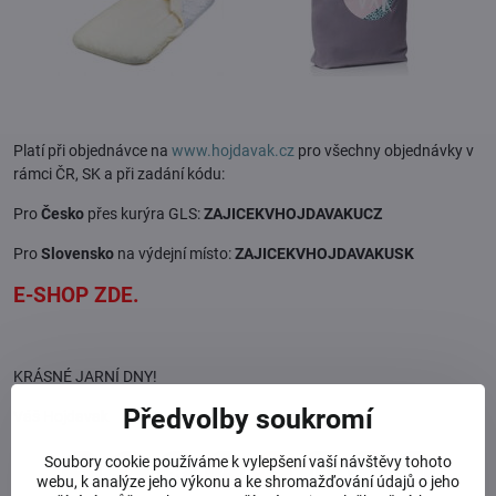
Platí při objednávce na
www.hojdavak.cz
pro všechny objednávky v
rámci ČR, SK a při zadání kódu:
Pro
Česko
přes kurýra GLS:
ZAJICEKVHOJDAVAKUCZ
Pro
Slovensko
na výdejní místo:
ZAJICEKVHOJDAVAKUSK
E-SHOP ZDE.
KRÁSNÉ JARNÍ DNY!
Předvolby soukromí
Váš Hojdavak
Soubory cookie používáme k vylepšení vaší návštěvy tohoto
Facebook
Twitter
Bluesky
Pinterest
Reddit
LinkedIn
WhatsApp
E-
webu, k analýze jeho výkonu a ke shromažďování údajů o jeho
mail