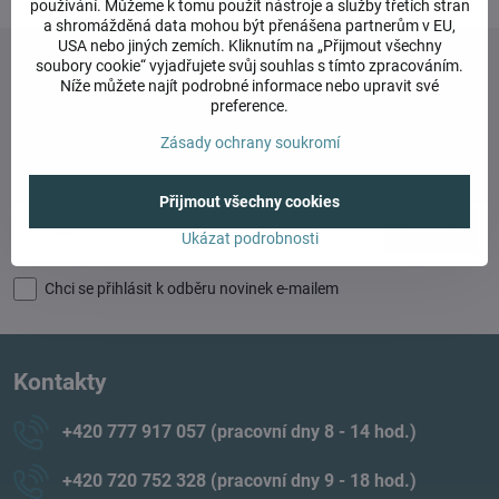
používání. Můžeme k tomu použít nástroje a služby třetích stran
a shromážděná data mohou být přenášena partnerům v EU,
USA nebo jiných zemích. Kliknutím na „Přijmout všechny
soubory cookie“ vyjadřujete svůj souhlas s tímto zpracováním.
Níže můžete najít podrobné informace nebo upravit své
preference.
Newsletter
Zásady ochrany soukromí
Odebírat naše novinky:
Přijmout všechny cookies
Odebírat
Ukázat podrobnosti
Chci se přihlásit k odběru novinek e-mailem
Kontakty
+420 777 917 057 (pracovní dny 8 - 14 hod​.)
+420 720 752 328 (pracovní dny 9 - 18 hod​.)