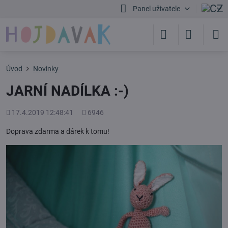
Panel uživatele
Úvod
Novinky
JARNÍ NADÍLKA :-)
Přidáno
Počet
17.4.2019 12:48:41
6946
shlédnutí
Doprava zdarma a dárek k tomu!