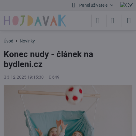
Panel uživatele
Úvod
Novinky
Konec nudy - článek na
bydleni.cz
Přidáno
Počet
3.12.2025 19:15:30
649
shlédnutí