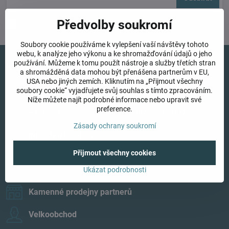
Předvolby soukromí
Chci se přihlásit k odběru novinek e-mailem
Soubory cookie používáme k vylepšení vaší návštěvy tohoto
webu, k analýze jeho výkonu a ke shromažďování údajů o jeho
používání. Můžeme k tomu použít nástroje a služby třetích stran
Kontakty
a shromážděná data mohou být přenášena partnerům v EU,
USA nebo jiných zemích. Kliknutím na „Přijmout všechny
+420 777 917 057 (pracovní dny 8 - 14 hod​.)
soubory cookie“ vyjadřujete svůj souhlas s tímto zpracováním.
Níže můžete najít podrobné informace nebo upravit své
preference.
+420 720 752 328 (pracovní dny 9 - 18 hod​.)
Zásady ochrany soukromí
info​@hojdavak​.cz
Přijmout všechny cookies
Petra Holá - Hojdavak
Okrasná 114, 103 00 Praha 10 Benice
Ukázat podrobnosti
Česká republika (CZ)
Kamenné prodejny partnerů
Velkoobchod