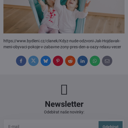
https://www.bydleni.cz/clanek/Kdyz-nude-odzvoni-Jak-Hojdavak-
meni-obyvaci-pokoje-v-zabavne-zony-pres-den-a-oazy-relaxu-vecer
Facebook
Twitter
Bluesky
Pinterest
Reddit
LinkedIn
WhatsApp
E-
mail
Newsletter
Odebírat naše novinky:
Odebírat