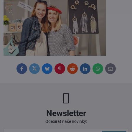
Facebook
Twitter
Bluesky
Pinterest
Reddit
LinkedIn
WhatsApp
E-
mail
Newsletter
Odebírat naše novinky: