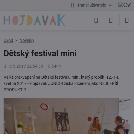
Panel uživatele
Úvod
Novinky
Dětský festival mini
Přidáno
Počet
15.5.2017 22:54:30
5444
shlédnutí
Velké překvapení na Dětské festivalu mini, který proběhl 12.-14.
května 2017 - Hojdavak JUNIOR získal ocenění jako NEJLEPŠÍ
PRODUKT!!!