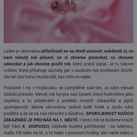
Leden je obrovskou
příležitostí se na chvíli zastavit, uvědomit si, co
nám minulý rok přinesl, co si chceme ponechat, co chceme
odevzdat a jak chceme prožít rok
, který právě začal. Je to takové
cvičení, které přitahuje zázraky jak v osobním tak profesním životě.
Ale ten čas tomu musíte dát, bez toho to nejde.
Podobně i my v Hojdavaku se zamýšlíme nad tím, co nám minulé
období přineslo. Minulý rok byl pro nás časem, který hodnotíme jako
úspěšný a to především z pohledu nových zákazníků a jejich
spokojenosti. Máme obrovskou radost kolik fotek a zpráv nám
posíláte a že se na nás obracíte s důvěrou.
SPOKOJENOST NAŠICH
ZÁKAZNÍKŮ JE PRO NÁS NA 1. MÍSTĚ.
I tento rok se budeme snažit
být Vám
K DISPOZICI,
kdykoliv budete potřebovat - na telefonu,
mailu, FB nebo na IG, a to nejen v pracovní hodiny, ale i večer nebo o