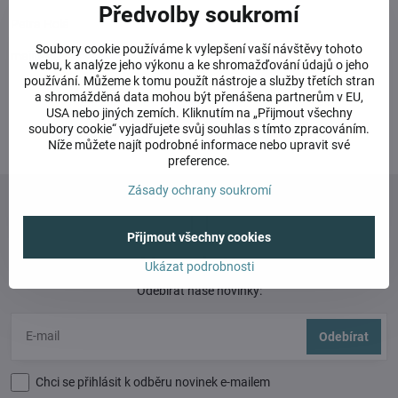
Předvolby soukromí
Petra Holá
Soubory cookie používáme k vylepšení vaší návštěvy tohoto
majitelka
webu, k analýze jeho výkonu a ke shromažďování údajů o jeho
používání. Můžeme k tomu použít nástroje a služby třetích stran
a shromážděná data mohou být přenášena partnerům v EU,
USA nebo jiných zemích. Kliknutím na „Přijmout všechny
soubory cookie“ vyjadřujete svůj souhlas s tímto zpracováním.
Facebook
Twitter
Bluesky
Pinterest
Reddit
LinkedIn
WhatsApp
E-
Níže můžete najít podrobné informace nebo upravit své
mail
preference.
Zásady ochrany soukromí
Přijmout všechny cookies
Newsletter
Ukázat podrobnosti
Odebírat naše novinky:
Odebírat
Chci se přihlásit k odběru novinek e-mailem