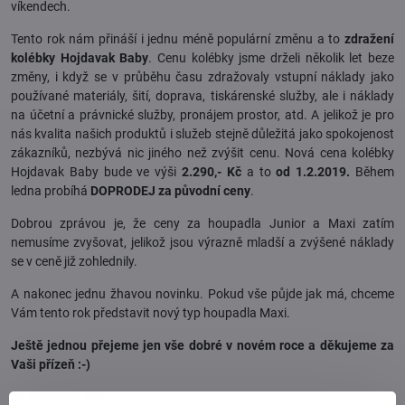
víkendech.
Tento rok nám přináší i jednu méně populární změnu a to
zdražení
kolébky Hojdavak Baby
. Cenu kolébky jsme drželi několik let beze
změny, i když se v průběhu času zdražovaly vstupní náklady jako
používané materiály, šití, doprava, tiskárenské služby, ale i náklady
na účetní a právnické služby, pronájem prostor, atd. A jelikož je pro
nás kvalita našich produktů i služeb stejně důležitá jako spokojenost
zákazníků, nezbývá nic jiného než zvýšit cenu. Nová cena kolébky
Hojdavak Baby bude ve výši
2.290,- Kč
a to
od 1.2.2019.
Během
ledna probíhá
DOPRODEJ za původní ceny
.
Dobrou zprávou je, že ceny za houpadla Junior a Maxi zatím
nemusíme zvyšovat, jelikož jsou výrazně mladší a zvýšené náklady
se v ceně již zohlednily.
A nakonec jednu žhavou novinku. Pokud vše půjde jak má, chceme
Vám tento rok představit nový typ houpadla Maxi.
Ještě jednou přejeme jen vše dobré v novém roce a děkujeme za
Vaši přízeň :-)
Za Hojdavak tým