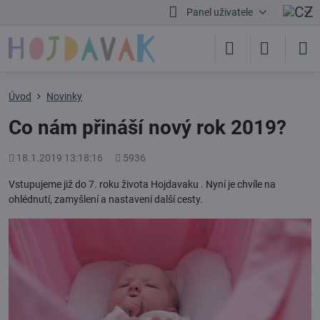
Panel uživatele
Úvod
Novinky
Co nám přináší nový rok 2019?
Přidáno
Počet
18.1.2019 13:18:16
5936
shlédnutí
Vstupujeme již do 7. roku života Hojdavaku . Nyní je chvíle na
ohlédnutí, zamyšlení a nastavení další cesty.