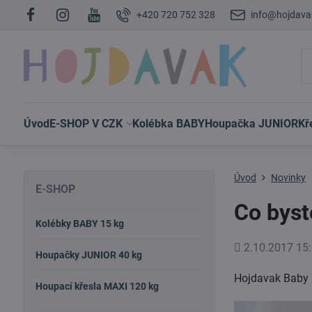
+420 720 752 328
info@hojdava
Úvod
E-SHOP V CZK
Kolébka BABY
Houpačka JUNIOR
Kř
Úvod
Novinky
E-SHOP
Co byst
Kolébky BABY 15 kg
Přidáno
2.10.2017 15:
Houpačky JUNIOR 40 kg
Hojdavak Baby X
Houpací křesla MAXI 120 kg