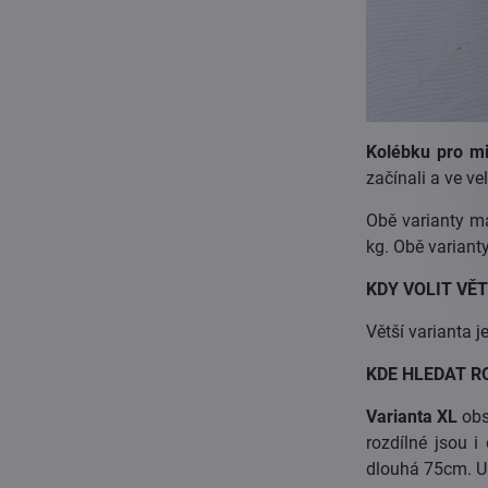
Kolébku pro m
začínali a ve vel
Obě varianty m
kg. Obě variant
KDY VOLIT VĚT
Větší varianta j
KDE HLEDAT R
Varianta XL
obsa
rozdílné jsou 
dlouhá 75cm. U