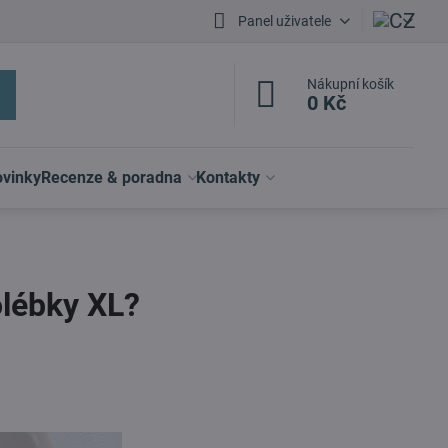
Panel uživatele
Nákupní košík
0 Kč
vinky
Recenze & poradna
Kontakty
olébky XL?