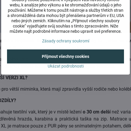
webu, k analýze jeho výkonu a ke shromažďování údajů o jeho
používání. Můžeme k tomu použít nástroje a služby třetích stran
a shromážděná data mohou být přenášena partnerům v EU, USA
nebo jiných zemích. Kliknutím na „Přijmout všechny soubory
cookie“ vyjadřujete svůj souhlas s tímto zpracováním. Níže
můžete najít podrobné informace nebo upravit své preference.
iminka Hojdavak Baby XL
vyrábíme již nějaký ten pátek
ve dv
Zásady ochrany soukromí
ikosti
XL
, kterou si maminky samy vyžádaly.
Přijmout všechny cookies
ají
stejné užití
- slouží miminkám k uspávání a spinkání během 
y obsahují
stejné komponenty, liší se jen jejich velikostí.
Ukázat podrobnosti
ŠÍ VERZI XL?
e pro větší miminka, která mají zpravidla vyšší rodiče nebo kolé
OZDÍLY?
huje textilní vak, který je v místě ležení
o 30 cm delší
než vari
i dřevěná hrazda, karabina a praktická taška na zip. Matrace
 XL je matrace pouze z PUR pěny se snímatelným potahem, délk