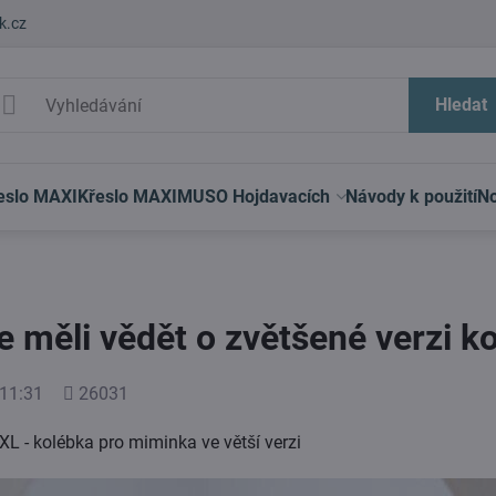
k.cz
Hledat
eslo MAXI
Křeslo MAXIMUS
O Hojdavacích
Návody k použití
No
e měli vědět o zvětšené verzi k
Počet
11:31
26031
shlédnutí
L - kolébka pro miminka ve větší verzi