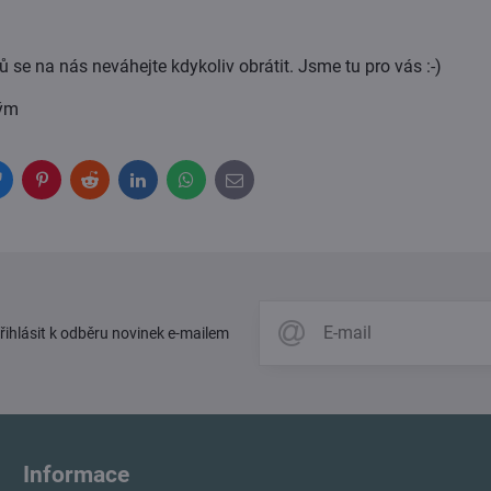
 se na nás neváhejte kdykoliv obrátit. Jsme tu pro vás :-)
tým
Bluesky
Pinterest
Reddit
LinkedIn
WhatsApp
E-
mail
přihlásit k odběru novinek e-mailem
Informace