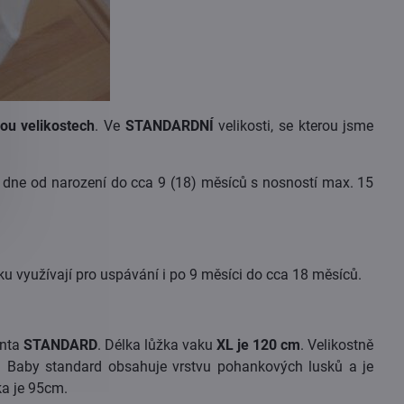
ou velikostech
. Ve
STANDARDNÍ
velikosti, se kterou jsme
dne od narození do cca 9 (18) měsíců s nosností max. 15
bku využívají pro uspávání i po 9 měsíci do cca 18 měsíců.
anta
STANDARD
. Délka lůžka vaku
XL je 120 cm
. Velikostně
 u Baby standard obsahuje vrstvu pohankových lusků a je
a je 95cm.