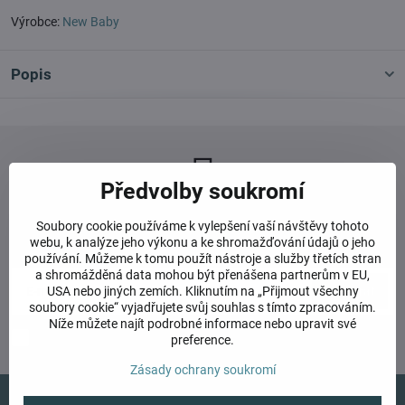
Výrobce:
New Baby
Popis
Předvolby soukromí
Newsletter
Soubory cookie používáme k vylepšení vaší návštěvy tohoto
webu, k analýze jeho výkonu a ke shromažďování údajů o jeho
Odebírat naše novinky:
používání. Můžeme k tomu použít nástroje a služby třetích stran
a shromážděná data mohou být přenášena partnerům v EU,
USA nebo jiných zemích. Kliknutím na „Přijmout všechny
Odebírat
soubory cookie“ vyjadřujete svůj souhlas s tímto zpracováním.
Níže můžete najít podrobné informace nebo upravit své
Chci se přihlásit k odběru novinek e-mailem
preference.
Zásady ochrany soukromí