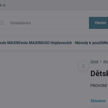
k.cz
Hledat
eslo MAXI
Křeslo MAXIMUS
O Hojdavacích
Návody k použití
No
Úvod
Ar
Děts
PROVONÍ
Skladem