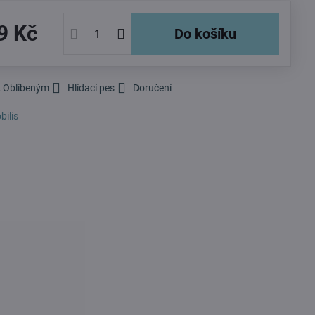
9 Kč
Do košíku
k Oblíbeným
Hlídací pes
Doručení
bilis