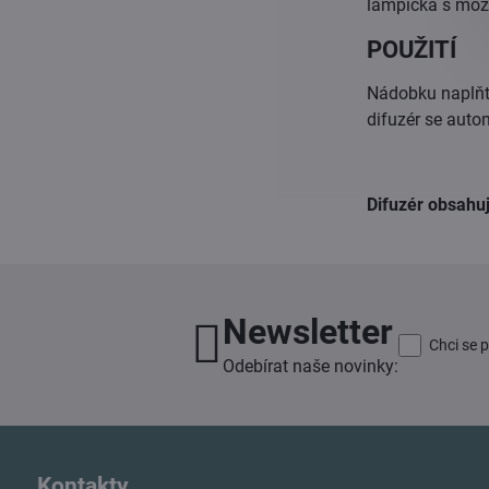
lampička s možn
POUŽITÍ
Nádobku naplňte
difuzér se auto
Difuzér obsahuj
Newsletter
Chci se 
Odebírat naše novinky:
Kontakty