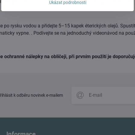
ostí prolínání 7 druhů barev. Dětem rozzáří oči přiložený dárek
Ukázat podrobnosti
 po rysku vodou a přidejte 5–15 kapek éterických olejů. Spustí
maticky vypne. . Podívejte se na jednoduchý videonávod na použi
e ochranné nálepky na obličeji, při prvním použití je doporuču
přihlásit k odběru novinek e-mailem
Informace