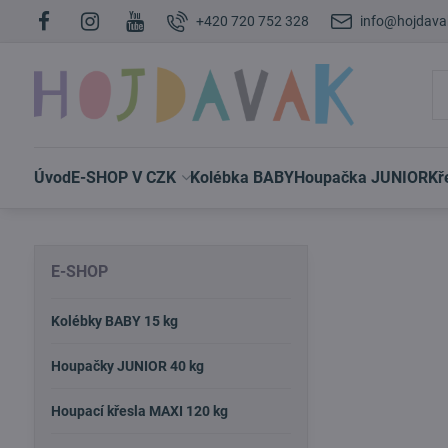
+420 720 752 328
info@hojdava
Úvod
E-SHOP V CZK
Kolébka BABY
Houpačka JUNIOR
Kř
E-SHOP
Kolébky BABY 15 kg
Houpačky JUNIOR 40 kg
Houpací křesla MAXI 120 kg