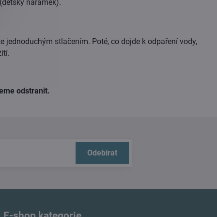
 (dětský náramek).
te jednoduchým stlačením. Poté, co dojde k odpaření vody,
tí.
jeme odstranit.
Odebírat
E-shop kategorie