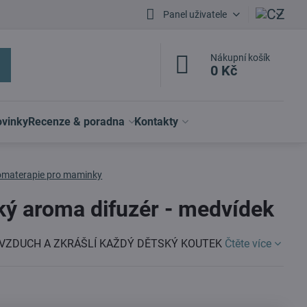
Panel uživatele
Nákupní košík
0 Kč
vinky
Recenze & poradna
Kontakty
omaterapie pro maminky
ký aroma difuzér - medvídek
 VZDUCH A ZKRÁŠLÍ KAŽDÝ DĚTSKÝ KOUTEK
Čtěte více