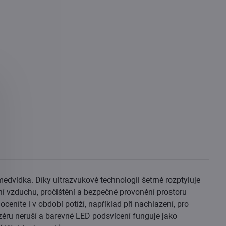
dvídka. Díky ultrazvukové technologii šetrně rozptyluje
í vzduchu, pročištění a bezpečné provonění prostoru
ceníte i v období potíží, například při nachlazení, pro
zéru neruší a barevné LED podsvícení funguje jako