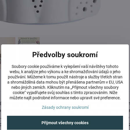
Předvolby soukromí
Soubory cookie používáme k vylepšení vaší návštěvy tohoto
webu, k analýze jeho výkonu a ke shromažďování údajů o jeho
používání. Můžeme k tomu použít nástroje a služby třetích stran
a shromážděná data mohou být přenášena partnerům v EU, USA
Popis
nebo jiných zemích. Kliknutím na „Přijmout všechny soubory
cookie“ vyjadřujete svůj souhlas s tímto zpracováním. Níže
můžete najít podrobné informace nebo upravit své preference.
ru v dětském pokoji vykouzlí aroma difuzér v hravém designu me
Zásady ochrany soukromí
místnosti, a představuje tak perfektního pomocníka pro zvlhčen
. Jejich účinky tak děti mohou přirozeně vdechovat a společně je o
Přijmout všechny cookies
spaním nebo pro podporu koncentrace při učení. Tichý chod difu