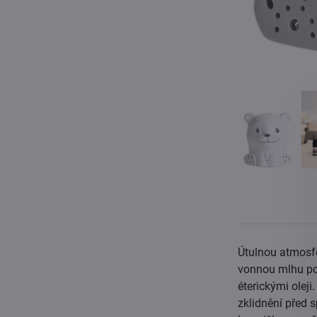
Útulnou atmosfé
vonnou mlhu po 
éterickými oleji
zklidnění před 