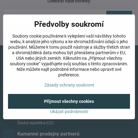
Odebírat naše novinky:
Odebírat
Předvolby soukromí
Chci se přihlásit k odběru novinek e-mailem
Soubory cookie používáme k vylepšení vaší návštěvy tohoto
webu, k analýze jeho výkonu a ke shromažďování údajů o jeho
používání. Můžeme k tomu použít nástroje a služby třetích stran
a shromážděná data mohou být přenášena partnerům v EU,
Kontakty
USA nebo jiných zemích. Kliknutím na „Přijmout všechny
soubory cookie“ vyjadřujete svůj souhlas s tímto zpracováním.
Níže můžete najít podrobné informace nebo upravit své
+420 777 917 057 (pracovní dny 8 - 14 hod​.)
preference.
Zásady ochrany soukromí
+420 720 752 328 (pracovní dny 9 - 18 hod​.)
info​@hojdavak​.cz
Přijmout všechny cookies
Petra Holá - Hojdavak
Ukázat podrobnosti
Okrasná 114, 103 00 Praha 10 Benice
Česká republika (CZ)
Kamenné prodejny partnerů