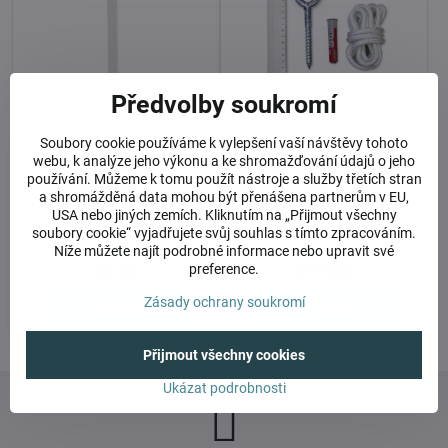
Předvolby soukromí
Lano k zavěšení nebo
Balíček do stropu
Soubory cookie používáme k vylepšení vaší návštěvy tohoto
prodloužení závěsu - cena
(monolitický beton)
webu, k analýze jeho výkonu a ke shromažďování údajů o jeho
za 1 m
VRUT DO STROPU + HMOŽDINKA
používání. Můžeme k tomu použít nástroje a služby třetích stran
(BETON) + LANO, NOSNOST 200
VELMI ODOLNÉ LANO
a shromážděná data mohou být přenášena partnerům v EU,
KG
(JACHTINGOVÉ) VHODNÉ PRO
USA nebo jiných zemích. Kliknutím na „Přijmout všechny
ZAVĚŠENÍ VŠECH TYPŮ
soubory cookie“ vyjadřujete svůj souhlas s tímto zpracováním.
HOJDAVAKŮ PRO INTERIÉR I
EXTERIÉR. NOSNOST 200 KG
Níže můžete najít podrobné informace nebo upravit své
Skladem
Skladem
preference.
49 Kč
317 Kč
Zásady ochrany soukromí
Zobrazit
Zobrazit
Přijmout všechny cookies
Ukázat podrobnosti