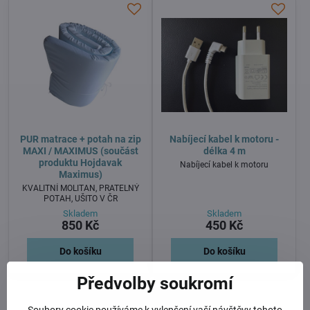
PUR matrace + potah na zip
Nabíjecí kabel k motoru -
MAXI / MAXIMUS (součást
délka 4 m
produktu Hojdavak
Nabíjecí kabel k motoru
Maximus)
KVALITNÍ MOLITAN, PRATELNÝ
POTAH, UŠITO V ČR
Skladem
Skladem
850 Kč
450 Kč
Do košíku
Do košíku
Předvolby soukromí
Nejsou žádné další produkty.