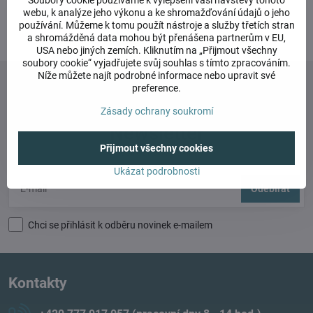
Soubory cookie používáme k vylepšení vaší návštěvy tohoto
webu, k analýze jeho výkonu a ke shromažďování údajů o jeho
používání. Můžeme k tomu použít nástroje a služby třetích stran
1
2
a shromážděná data mohou být přenášena partnerům v EU,
USA nebo jiných zemích. Kliknutím na „Přijmout všechny
soubory cookie“ vyjadřujete svůj souhlas s tímto zpracováním.
Níže můžete najít podrobné informace nebo upravit své
preference.
Zásady ochrany soukromí
Newsletter
Přijmout všechny cookies
Odebírat naše novinky:
Ukázat podrobnosti
Odebírat
Chci se přihlásit k odběru novinek e-mailem
Kontakty