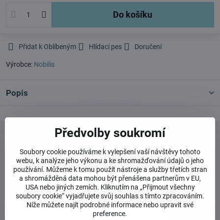
Do košíku
Přidat k Oblíbeným
Hlídací pes
Doručení
Výrobce:
Nobilis
Popis
Předvolby soukromí
Soubory cookie používáme k vylepšení vaší návštěvy tohoto
webu, k analýze jeho výkonu a ke shromažďování údajů o jeho
Newsletter
používání. Můžeme k tomu použít nástroje a služby třetích stran
a shromážděná data mohou být přenášena partnerům v EU,
Odebírat naše novinky:
USA nebo jiných zemích. Kliknutím na „Přijmout všechny
soubory cookie“ vyjadřujete svůj souhlas s tímto zpracováním.
Níže můžete najít podrobné informace nebo upravit své
Odebírat
preference.