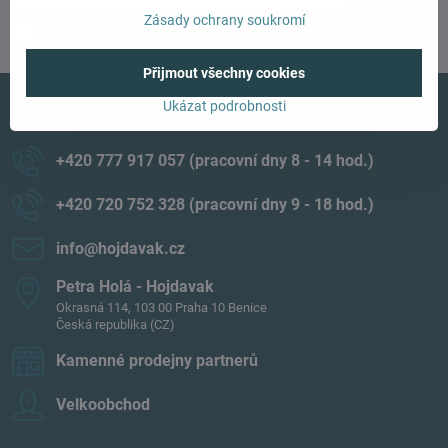
Zásady ochrany soukromí
Chci se přihlásit k odběru novinek e-mailem
Přijmout všechny cookies
Ukázat podrobnosti
Kontakty
+420 777 917 057 (pracovní dny 8 - 14 hod​.)
+420 720 752 328 (pracovní dny 9 - 18 hod​.)
info​@hojdavak​.cz
Petra Holá - Hojdavak
Okrasná 114, 103 00 Praha 10 Benice
Česká republika (CZ)
Kamenné prodejny partnerů
Velkoobchod