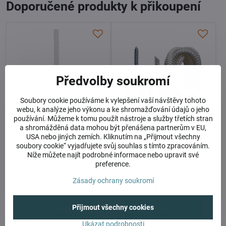
Doporučené produkty k přikoupení
Předvolby soukromí
Soubory cookie používáme k vylepšení vaší návštěvy tohoto
webu, k analýze jeho výkonu a ke shromažďování údajů o jeho
používání. Můžeme k tomu použít nástroje a služby třetích stran
a shromážděná data mohou být přenášena partnerům v EU,
Lano k zavěšení nebo
Balíček do stropu
USA nebo jiných zemích. Kliknutím na „Přijmout všechny
prodloužení závěsu - za 1 m
(monolitický beton)
soubory cookie“ vyjadřujete svůj souhlas s tímto zpracováním.
VELMI ODOLNÉ LANO
VRUT DO STROPU + HMOŽDINKA
Níže můžete najít podrobné informace nebo upravit své
(JACHTINGOVÉ) VHODNÉ PRO
(BETON) + LANO, NOSNOST 200
ZAVĚŠENÍ VŠECH TYPŮ
KG
preference.
HOJDAVAKŮ PRO INTERIÉR I
EXTERIÉR. NOSNOST 200 KG
Zásady ochrany soukromí
Skladem
Skladem
2,85 €
15,70 €
Přijmout všechny cookies
Zobrazit
Zobrazit
Ukázat podrobnosti