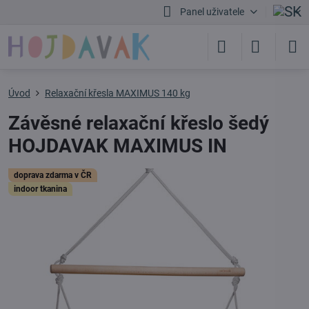
Panel uživatele
Úvod
Relaxační křesla MAXIMUS 140 kg
Závěsné relaxační křeslo šedý
HOJDAVAK MAXIMUS IN
doprava zdarma v ČR
indoor tkanina