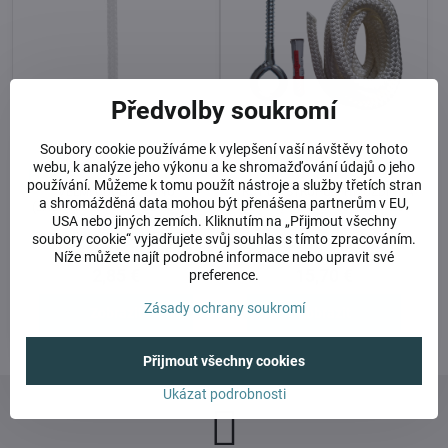
Předvolby soukromí
Soubory cookie používáme k vylepšení vaší návštěvy tohoto
Lano k zavěšení nebo
Balíček do stropu
webu, k analýze jeho výkonu a ke shromažďování údajů o jeho
prodloužení závěsu - za 1 m
(monolitický beton)
používání. Můžeme k tomu použít nástroje a služby třetích stran
VELMI ODOLNÉ LANO
VRUT DO STROPU + HMOŽDINKA
a shromážděná data mohou být přenášena partnerům v EU,
(JACHTINGOVÉ) VHODNÉ PRO
(BETON) + LANO, NOSNOST 200
USA nebo jiných zemích. Kliknutím na „Přijmout všechny
ZAVĚŠENÍ VŠECH TYPŮ
KG
HOJDAVAKŮ PRO INTERIÉR I
soubory cookie“ vyjadřujete svůj souhlas s tímto zpracováním.
EXTERIÉR. NOSNOST 200 KG
Níže můžete najít podrobné informace nebo upravit své
Skladem
Skladem
2,85 €
15,70 €
preference.
Zásady ochrany soukromí
Zobrazit
Zobrazit
Přijmout všechny cookies
Ukázat podrobnosti